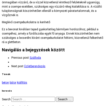
önmagában vízzáró, de a vízzel közvetlenül érintkező felületeknél ugyanúgy,
mint a csempe esetében, szükséges egy vízzáró réteg kialakítása is. A vízálló
tulajdonságnak köszönhetően ellenáll a környezeti páratartalomnak, és a
vízgőznek is.
Meglévő csempeburkolatra is kenhető
Ez a bevonat kiválóan tapad gyakorlatilag bármilyen hordozóhoz, például a
csempéhez, amely a fürdőszoba egyik fő anyaga. Ennek köszönhetően nem
szükséges a lecserélni kívánt csempeburkolatot feltörni, közvetlenül felkenhető
rá a glettbeton.
Navigálás a bejegyzések között
Previous post
Szálloda
Next post
Üzletberendezés
Témák
beton
bútor
kiállítás
keresés
Search …
Search