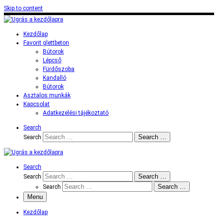
Skip to content
Kezdőlap
Favorit glettbeton
Bútorok
Lépcső
Fürdőszoba
Kandalló
Bútorok
Asztalos munkák
Kapcsolat
Adatkezelési tájékoztató
Search
Search …
Search
Search
Search …
Search
Search …
Search
Menu
Kezdőlap