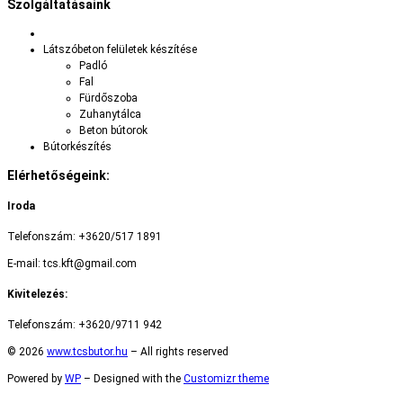
Szolgáltatásaink
Látszóbeton felületek készítése
Padló
Fal
Fürdőszoba
Zuhanytálca
Beton bútorok
Bútorkészítés
Elérhetőségeink:
Iroda
Telefonszám: +3620/517 1891
E-mail: tcs.kft@gmail.com
Kivitelezés:
Telefonszám: +3620/9711 942
© 2026
www.tcsbutor.hu
– All rights reserved
Powered by
WP
– Designed with the
Customizr theme