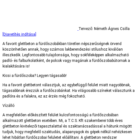
Tervező: Németh Ágnes Csilla
[Diavetítés indítása]
A favorit glettbeton a fürdőszobákban töretlen népszerűségnek örvend
köszönhetően annak, hogy számos lakberendezési stílushoz kiválóan
illeszkedik. Legfontosabb tulajdonsága, hogy sokféleképpen alkalmazható
padló- és falburkolatként, de polcok vagy magának a fürdőszobabútornak a
kialakítására is!
Kicsi a fürdőszoba? Legyen tágasabb!
Ha a favorit glettbetont választjuk, az egybefüggő felület miatt nagyobbnak,
tágasabbnak érezzük a fürdőszobánkat. Ha világosabb színeket választunk a
padlóra és a falakra, ez az érzés még fokozható.
Vízálló
A megfelelően előkészített felület kulcsfontosságú a fürdőszobában
alkalmazott glettbeton esetében. Mi, a T.C.S. Kft szakemberei több éves
glettbeton kivitelezői tapasztalattal és szaktanácsadással a hátunk mögött
tudjuk, hogy megfelelő szaktudás, alapanyagok és gépek nélkül nehézkesen
lehet hibátlan fürdőszobai felületet előállítani. A glettbeton rendszer