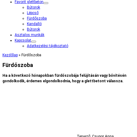
Favorit glettbeton
Bútorok
Lépcső
Fürdőszoba
Kandalló
Bútorok
Asztalos munkák
Kapcsolat
Adatkezelési tájékoztató
Kezdőlap
»
Fürdőszoba
Fürdőszoba
Ha a következő hónapokban fürdőszobája felújításán vagy bővítésén
gondolkodik, érdemes elgondolkodnia, hogy a glettbetont válassza.
Tervező: Csupor Anna