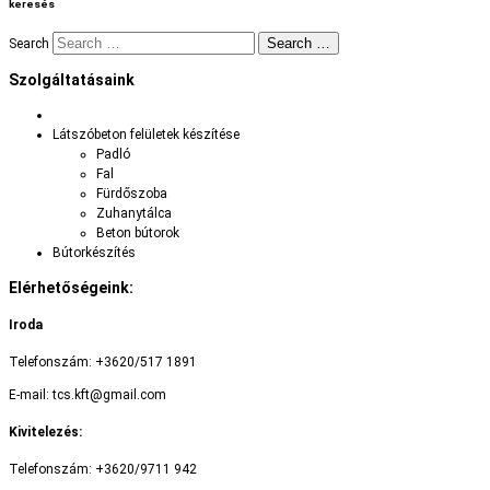
keresés
Search …
Search
Szolgáltatásaink
Látszóbeton felületek készítése
Padló
Fal
Fürdőszoba
Zuhanytálca
Beton bútorok
Bútorkészítés
Elérhetőségeink:
Iroda
Telefonszám: +3620/517 1891
E-mail: tcs.kft@gmail.com
Kivitelezés:
Telefonszám: +3620/9711 942