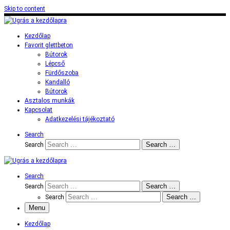
Skip to content
Kezdőlap
Favorit glettbeton
Bútorok
Lépcső
Fürdőszoba
Kandalló
Bútorok
Asztalos munkák
Kapcsolat
Adatkezelési tájékoztató
Search
Search …
Search
Search
Search …
Search
Search …
Search
Menu
Kezdőlap