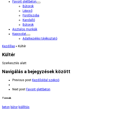
Favorit glettbeton
Bútorok
Lépcső
Fürdőszoba
Kandalló
Bútorok
Asztalos munkák
Kapcsolat
Adatkezelési tájékoztató
Kezdőlap
»
Kültér
Kültér
Szerkesztés alatt
Navigálás a bejegyzések között
Previous post
Kezdőoldal szekció
Next post
Favorit glettbeton
Témák
beton
bútor
kiállítás