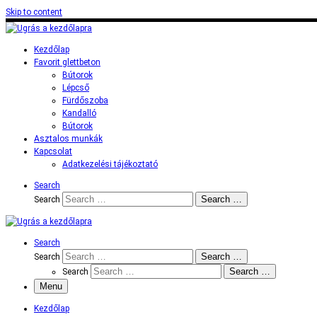
Skip to content
Kezdőlap
Favorit glettbeton
Bútorok
Lépcső
Fürdőszoba
Kandalló
Bútorok
Asztalos munkák
Kapcsolat
Adatkezelési tájékoztató
Search
Search …
Search
Search
Search …
Search
Search …
Search
Menu
Kezdőlap