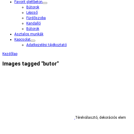
Favorit glettbeton
Bútorok
Lépcső
Fürdőszoba
Kandalló
Bútorok
Asztalos munkák
Kapcsolat
Adatkezelési tájékoztató
Kezdőlap
Images tagged "butor"
Térelválasztó, dekorációs elem