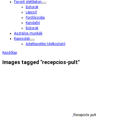
Favorit glettbeton
Bútorok
Lépcső
Fürdőszoba
Kandalló
Bútorok
Asztalos munkák
Kapcsolat
Adatkezelési tájékoztató
Kezdőlap
Images tagged "recepcios-pult"
Recepciós pult