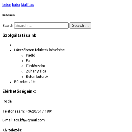
beton
bútor
kiállítás
keresés
Search …
Search
Szolgáltatásaink
Látszóbeton felületek készítése
Padló
Fal
Fürdőszoba
Zuhanytálca
Beton bútorok
Bútorkészítés
Elérhetőségeink:
Iroda
Telefonszám: +3620/517 1891
E-mail: tcs.kft@gmail.com
Kivitelezés: