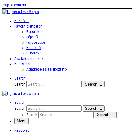
Skip to content
Kezdőlap
Favorit glettbeton
Bútorok
Lépcső
Fürdőszoba
Kandalló
Bútorok
Asztalos munkák
Kapcsolat
Adatkezelési tájékoztató
Search
Search …
Search
Search
Search …
Search
Search …
Search
Menu
Kezdőlap