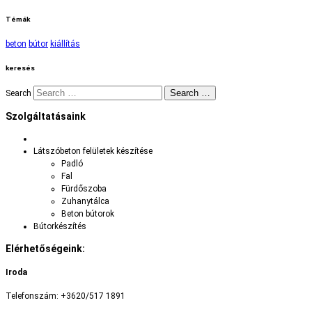
Témák
beton
bútor
kiállítás
keresés
Search …
Search
Szolgáltatásaink
Látszóbeton felületek készítése
Padló
Fal
Fürdőszoba
Zuhanytálca
Beton bútorok
Bútorkészítés
Elérhetőségeink:
Iroda
Telefonszám: +3620/517 1891