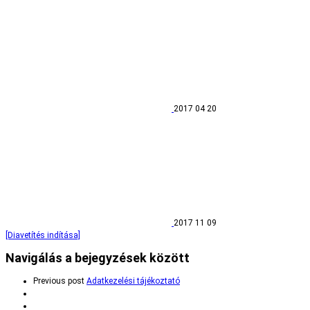
2017 04 20
2017 11 09
[Diavetítés indítása]
Navigálás a bejegyzések között
Previous post
Adatkezelési tájékoztató