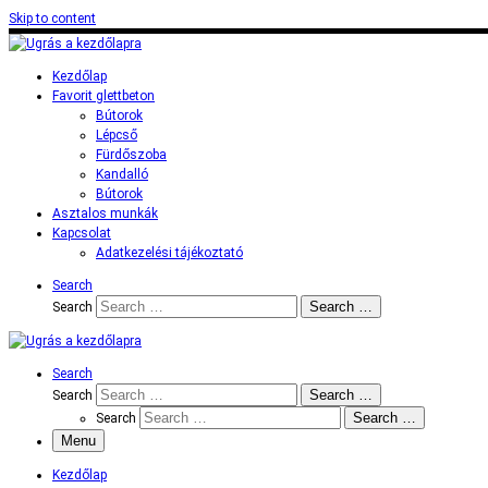
Skip to content
Kezdőlap
Favorit glettbeton
Bútorok
Lépcső
Fürdőszoba
Kandalló
Bútorok
Asztalos munkák
Kapcsolat
Adatkezelési tájékoztató
Search
Search …
Search
Search
Search …
Search
Search …
Search
Menu
Kezdőlap