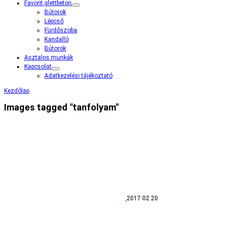
Favorit glettbeton
Bútorok
Lépcső
Fürdőszoba
Kandalló
Bútorok
Asztalos munkák
Kapcsolat
Adatkezelési tájékoztató
Kezdőlap
Images tagged "tanfolyam"
2017 02 20